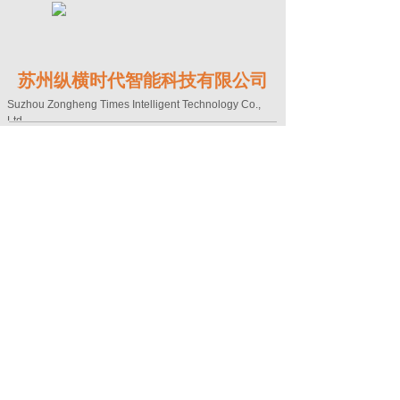
苏州纵横时代智能科技有限公司
Suzhou Zongheng Times Intelligent Technology Co.,
Ltd.
Copyright©
苏州纵横时代智能科技有限公司
地址：江苏省苏州市新区宝带西路1566号新
锐科创中心2号楼503室
电话：0512-68255668
邮箱：hzm@szzhsd.com